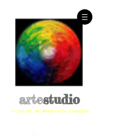
artestudio
studio
-> taller de desarrollo creativo