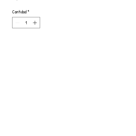
Cantidad
*
Agregar al carrito
Pintura acrílica sobre lienzo
Fluid Art
30cm x 40cm